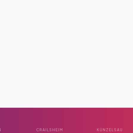
N
CRAILSHEIM
KÜNZELSAU