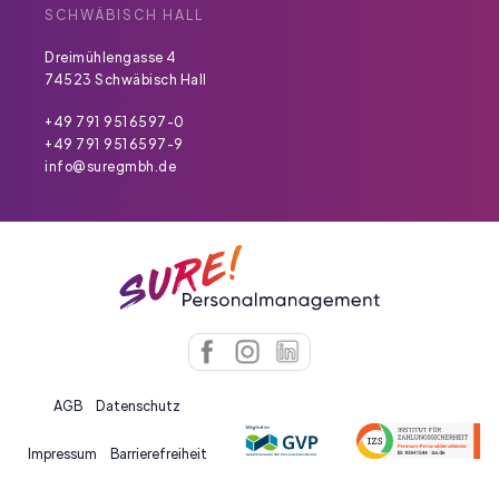
SCHWÄBISCH HALL
Dreimühlengasse 4
74523 Schwäbisch Hall
+49 791 9516597-0
+49 791 9516597-9
info@suregmbh.de
AGB
Datenschutz
Impressum
Barrierefreiheit