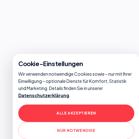
Nach intensiver Einarbeitung:
Mithilfe beim Auf- und Abrüsten der
Gießmaschine
Bestücken und Bedienen der
Gießmaschine
Durchführung kleinerer Reparaturen
Cookie-Einstellungen
Durchführung der Qualitätsprüfung und
Wir verwenden notwendige Cookies sowie – nur mit Ihrer
der Kontrolltätigkeit
Einwilligung – optionale Dienste für Komfort, Statistik
und Marketing. Details finden Sie in unserer
Datenschutzerklärung
.
Was sie mitbringen:
ALLE AKZEPTIEREN
Erfahrung in der Metallbearbeitung
NUR NOTWENDIGE
selbstständiges und